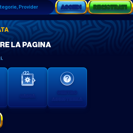
tegorie, Provider
ACCEDI
REGISTRATI
ATA
RE LA PAGINA
i.
CENTRO
CASSA
ASSISTENZA