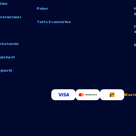
i live
poker
hockey
g
hi istantanei
tutto il casinò live
footbal
i da tavolo
 i jackpot
i giochi
Mostr