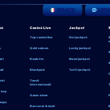
ITALIANO
LIVE 
nò
Casinò Live
Jackpot
top casinò live
hot jackpot
scomme
s
à
gold saloon
lucky jackpot
ari
roulette
nuovi jackpot
ali
blackjack
tutti i jackpot
sivi
tavoli
internazionali
s buy
game show
aways
baccarat & dadi