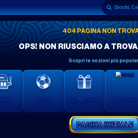
Giochi, Ca
404 PAGINA NON TROV
OPS! NON RIUSCIAMO A TROVA
Scopri le sezioni più popolar
SINÒ
SPORT
PROMOZIONI
NEGOZIO
PAGINA INIZIALE