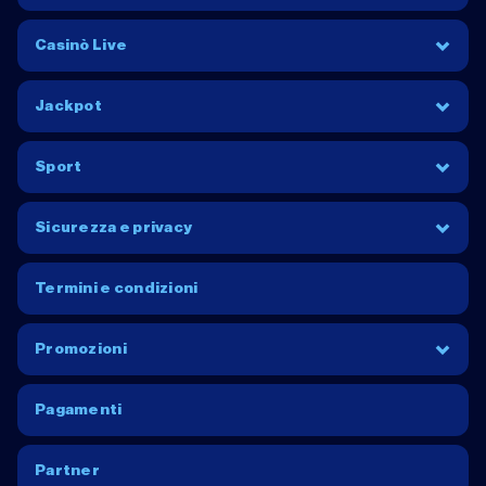
Casinò Live
Jackpot
Sport
Sicurezza e privacy
Termini e condizioni
Promozioni
Pagamenti
Partner