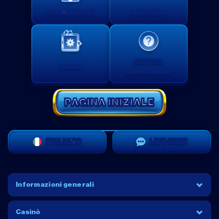
PROMOZIONI
NEGOZIO
CENTRO
CASSA
ASSISTENZA
PAGINA INIZIALE
ITALIANO
LIVE CHAT
Informazioni generali
Casinò