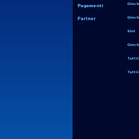
gioch
Pagamenti
gioc
Partner
slot
gioch
tutti
tutti 