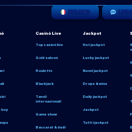
ITALIANO
LIVE 
nò
Casinò Live
Jackpot
top casinò live
hot jackpot
scomme
s
à
gold saloon
lucky jackpot
ari
roulette
nuovi jackpot
ali
blackjack
drops & wins
sivi
tavoli
daily jackpot
internazionali
s buy
jackpot
game show
aways
tutti i jackpot
baccarat & dadi