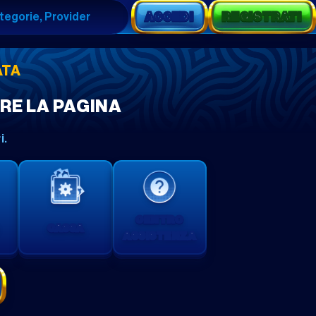
tegorie, Provider
ACCEDI
REGISTRATI
ATA
RE LA PAGINA
i.
CENTRO
CASSA
ASSISTENZA