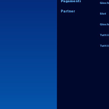
Pagamenti
gioc
Partner
slot
gioch
tutti
tutti 