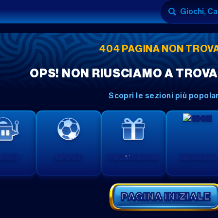
Giochi, Ca
404 PAGINA NON TROV
OPS! NON RIUSCIAMO A TROVA
Scopri le sezioni più popolar
SINÒ
SPORT
PROMOZIONI
NEGOZIO
PAGINA INIZIALE