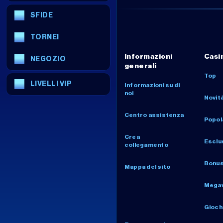
SFIDE
TORNEI
Informazioni
Casi
NEGOZIO
generali
top
LIVELLI VIP
informazioni su di
noi
novit
centro assistenza
popol
crea
esclu
collegamento
bonu
mappa del sito
meg
gioch