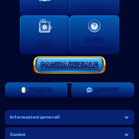
PROMOZIONI
NEGOZIO
CENTRO
CASSA
ASSISTENZA
PAGINA INIZIALE
ITALIANO
LIVE CHAT
Informazioni generali
Casinò