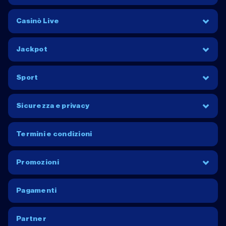
Casinò Live
Jackpot
Sport
Sicurezza e privacy
Termini e condizioni
Promozioni
Pagamenti
Partner