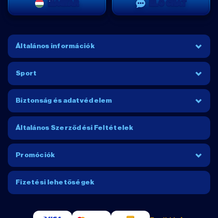
MAGYAR
ÉLŐ CHAT
Általános információk
Sport
Biztonság és adatvédelem
Általános Szerződési Feltételek
Promóciók
Fizetési lehetőségek