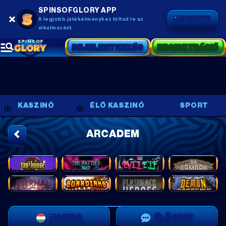
SPINSOFGLORY APP
MEGNYIT
A legjobb játékélményhez töltsd le az
alkalmazást.
BEJELENTKEZÉS
REGISZTRÁCIÓ
KASZINÓ
ÉLŐ KASZINÓ
SPORT
ARCADEM
Tap House
The Hatter’s Mad Tea Party
Evil Elf
The Armory
Eternal Night
Guardians Of Inari
Flashback Heroes: 243 Ways
Demon Academy
MAGYAR
ÉLŐ CHAT