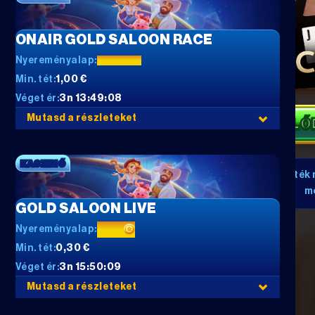
ONAIR GOLD SALOON RACE
Nyereményalap:
10 000 €
Min. tét:
1,00 €
Véget ér:
3n 13:49:08
Mutasd a részleteket
VALÓ
KASZINÓ
Sajnos ez a játék
m
GOLD SALOON LIVE
Nyereményalap:
1100
Min. tét:
0,30 €
Véget ér:
3n 15:50:09
Mutasd a részleteket