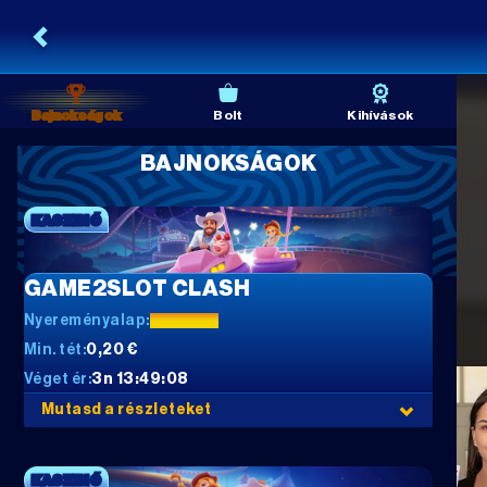
Bajnokságok
Bolt
Kihívások
BAJNOKSÁGOK
KASZINÓ
GAME2SLOT CLASH
Nyereményalap:
10 000 €
Min. tét:
0,20 €
Véget ér:
3n 13:49:08
Mutasd a részleteket
KASZINÓ