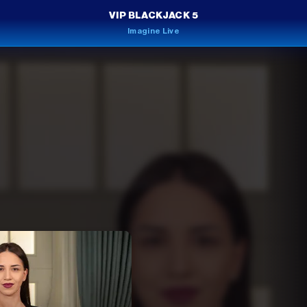
VIP BLACKJACK 5
Imagine Live