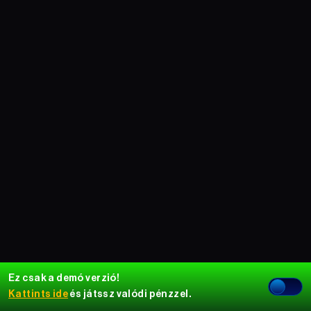
Ez csak a demó verzió!
Kattints ide
és játssz valódi pénzzel.