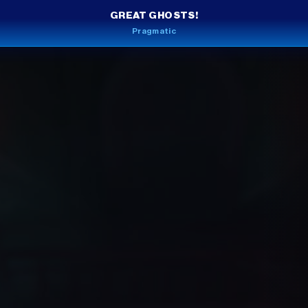
GREAT GHOSTS!
Pragmatic