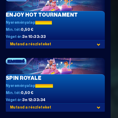
ENJOY HOT TOURNAMENT
Nyereményalap
10 000 €
Min. tét:
0,50 €
Véget ér:
3n 10:33:33
Mutasd a részleteket
KASZINÓ
SPIN ROYALE
Nyereményalap
30 000 €
Min. tét:
0,50 €
Véget ér:
3n 12:33:34
Mutasd a részleteket