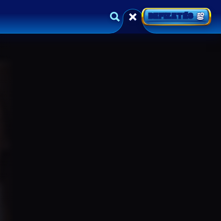
BEFIZETÉS