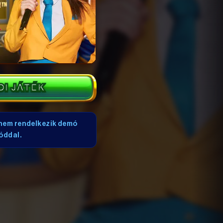
DI JÁTÉK
 nem rendelkezik demó
óddal.