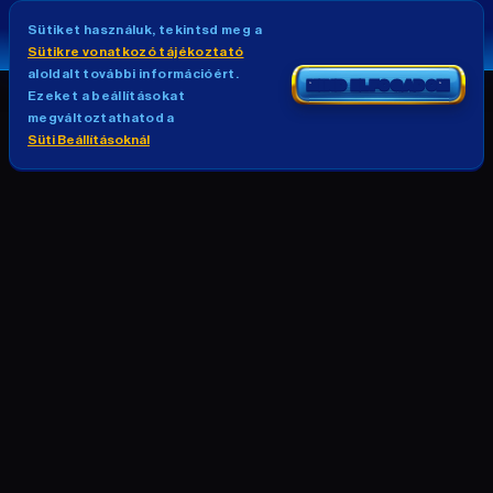
Sütiket használuk, tekintsd meg a
Sütikre vonatkozó tájékoztató
aloldalt további információért.
MIND ELFOGADOM
Ezeket a beállításokat
megváltoztathatod a
Süti Beállításoknál