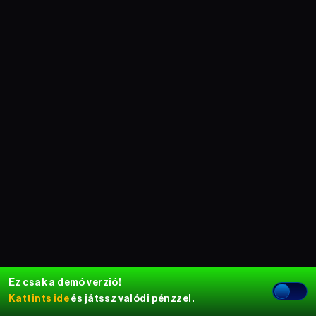
Ez csak a demó verzió!
Kattints ide
és játssz valódi pénzzel.