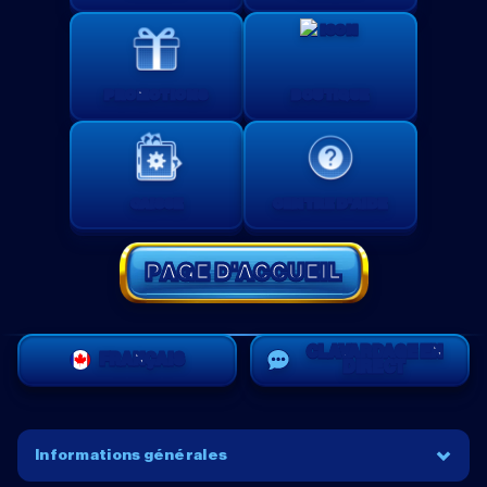
PROMOTIONS
BOUTIQUE
CAISSE
CENTRE D'AIDE
PAGE D'ACCUEIL
CLAVARDAGE EN
FRANÇAIS
DIRECT
Informations générales