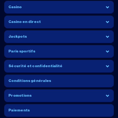
Casino
Casino en direct
Jackpots
Paris sportifs
Sécurité et confidentialité
Conditions générales
Promotions
Paiements