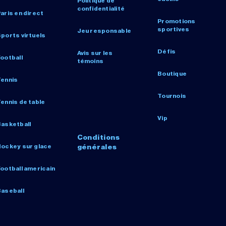
politique de
confidentialité
paris en direct
promotions
sportives
jeu responsable
sports virtuels
défis
avis sur les
football
témoins
boutique
tennis
tournois
tennis de table
vip
basketball
Conditions
hockey sur glace
générales
football americain
baseball