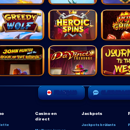
Greedy Wolf
Heroic Spins
Hot Chi
Book Of Tut Respin
Da Vinci's Treasure
Journey to 
FRANÇAIS
CLAVARDAGE
no
Casino en
Jackpots
direct
edette
jackpots brûlants