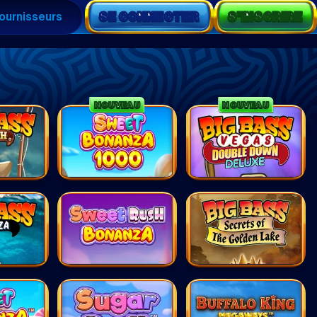
fournisseurs
SE CONNECTER
S'INSCRIRE
NOUVEAU
NOUVEAU
Splash
Sweet Bonanza 1000
Big Bass Vegas Double Down Deluxe
onanza
Sweet Rush Bonanza
Big Bass Secrets of the Golden Lake
nanza
Sugar Rush
Buffalo King Megaways