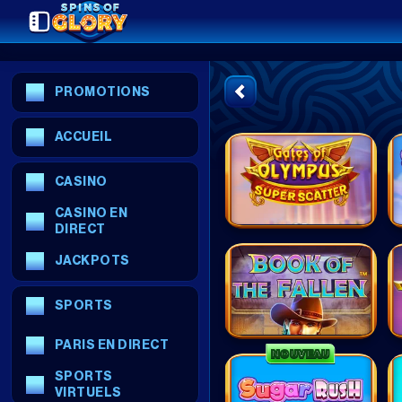
PROMOTIONS
ACCUEIL
Gates of Olympus Super Scatter
CASINO
CASINO EN
DIRECT
Book of Fallen
JACKPOTS
SPORTS
PARIS EN DIRECT
NOUVEAU
Sugar Rush Super Scatter
SPORTS
VIRTUELS