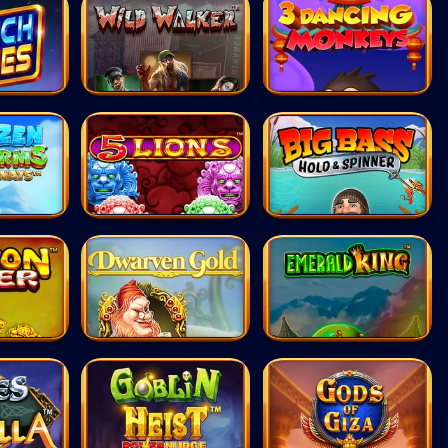
Riches
Wild Walker
3 Dancing Monkeys
5 Frozen Charms Megaways
5 Lions
Big Bass - Hold & Spinner
iger
Dwarven Gold
Emerald King
lhalla
Goblin Heist Powernudge
Gods of Giza