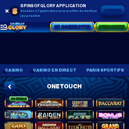
SPINSOFGLORY APPLICATION
OUVRIR
Accédez à l'application pour profiter du meilleur
jeu possible.
SE CONNECTER
S'INSCRIRE
CASINO
CASINO EN DIRECT
PARIS SPORTIFS
ONETOUCH
NOUVEAU
Grand Hotel Royale
Traveling Treasures Africa
Russian Poker
Baccarat
Sea Treasure
Raiden Medal Burst
Stone Gaze
Bonus Track
God Hand
Baccarat No Commission
Teen Patti
Grand Heist Feature Buy