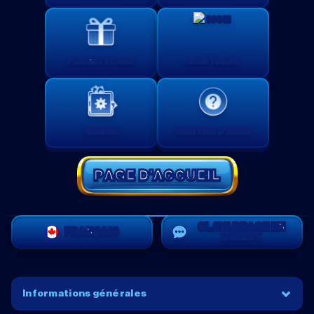
PROMOTIONS
BOUTIQUE
CAISSE
CENTRE D'AIDE
PAGE D'ACCUEIL
CLAVARDAGE EN
FRANÇAIS
DIRECT
Informations générales