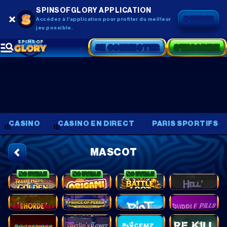
SPINSOFGLORY APPLICATION
OUVRIR
Accédez à l'application pour profiter du meilleur
jeu possible.
SE CONNECTER
S'INSCRIRE
CASINO
CASINO EN DIRECT
PARIS SPORTIFS
MASCOT
NOUVEAU
NOUVEAU
NOUVEAU
Tessa Hunt and the Golden Sands
Origami Quest
Battle Loot: Hold and Win
Hell Sing
Red Horde
Prince of Persia the Gems of Persepolis
Riot
Purple Pills
Anksunamun: the Queen of Egypt
Merlin's Tower
Gemz Grow
ReKill