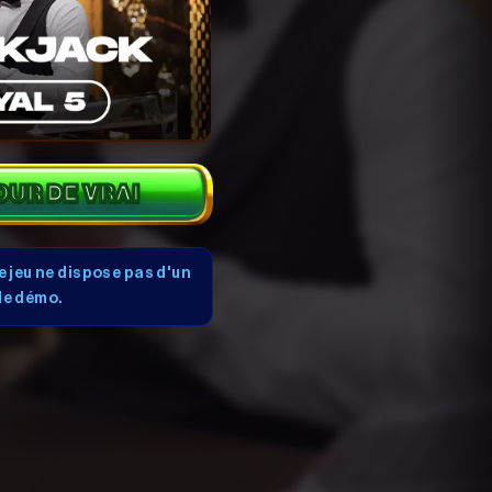
OUR DE VRAI
 jeu ne dispose pas d'un
e démo.