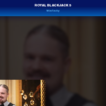
ROYAL BLACKJACK 5
Winfinity