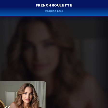
FRENCH ROULETTE
Imagine Live