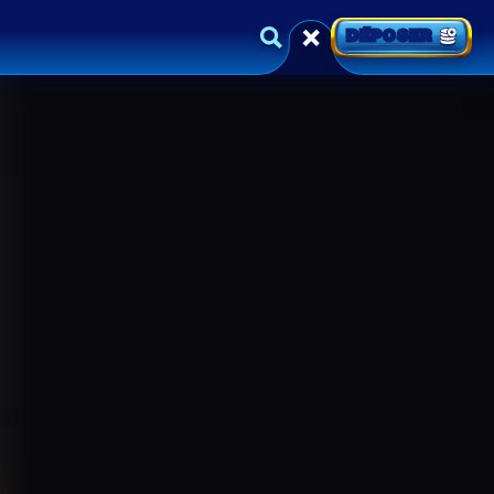
DÉPOSER