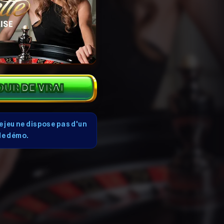
OUR DE VRAI
 jeu ne dispose pas d'un
e démo.