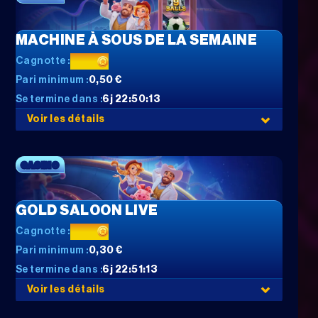
MACHINE À SOUS DE LA SEMAINE
Cagnotte :
1100
Pari minimum :
0,50 €
Se termine dans :
6j 22:50:13
Voir les détails
CASINO
GOLD SALOON LIVE
Cagnotte :
1100
Pari minimum :
0,30 €
Se termine dans :
6j 22:51:13
Voir les détails