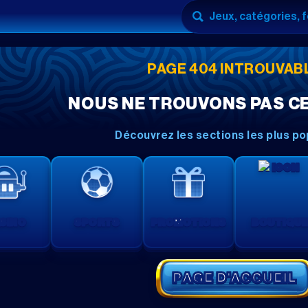
Jeux, catégories, 
PAGE 404 INTROUVAB
NOUS NE TROUVONS PAS CE
Découvrez les sections les plus po
SINO
SPORTS
PROMOTIONS
BOUTIQU
PAGE D'ACCUEIL