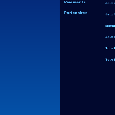
Paiements
jeux 
Partenaires
jeux
mach
jeux 
tous
tous 