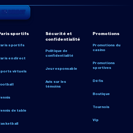
 EN DIRECT
Paris sportifs
Sécurité et
Promotions
confidentialité
paris sportifs
promotions du
casino
politique de
confidentialité
paris en direct
promotions
sportives
jeu responsable
sports virtuels
défis
avis sur les
football
témoins
boutique
tennis
tournois
tennis de table
vip
basketball