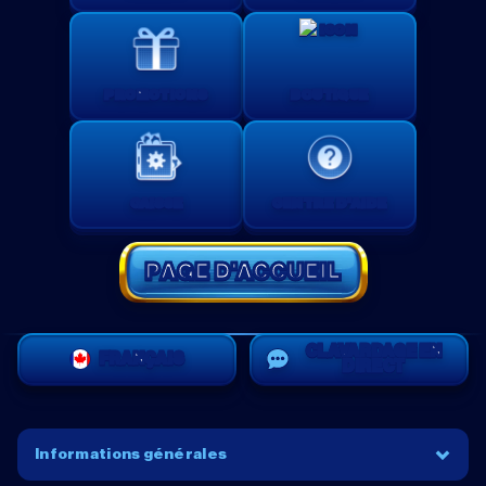
PROMOTIONS
BOUTIQUE
CAISSE
CENTRE D'AIDE
PAGE D'ACCUEIL
CLAVARDAGE EN
FRANÇAIS
DIRECT
Informations générales