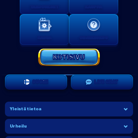
TARJOUKSET
KAUPPA
KASSA
OHJEKESKUS
KOTISIVU
SUOMI
LIVE CHAT
Yleistä tietoa
Urheilu