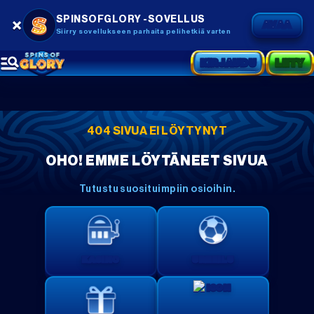
SPINSOFGLORY -SOVELLUS
AVAA
Siirry sovellukseen parhaita pelihetkiä varten
KIRJAUDU
LIITY
404 SIVUA EI LÖYTYNYT
OHO! EMME LÖYTÄNEET SIVUA
Tutustu suosituimpiin osioihin.
KASINO
URHEILU