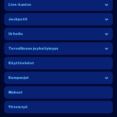
Live-kasino
Jackpotit
Urheilu
Turvallisuus ja yksityisyys
Käyttöehdot
Kampanjat
Maksut
Yhteistyö