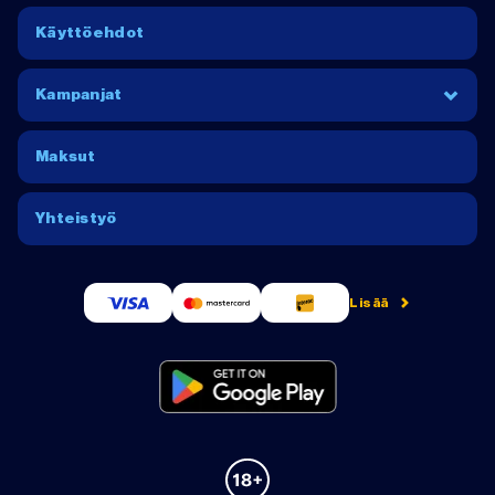
Käyttöehdot
Kampanjat
Maksut
Yhteistyö
Lisää