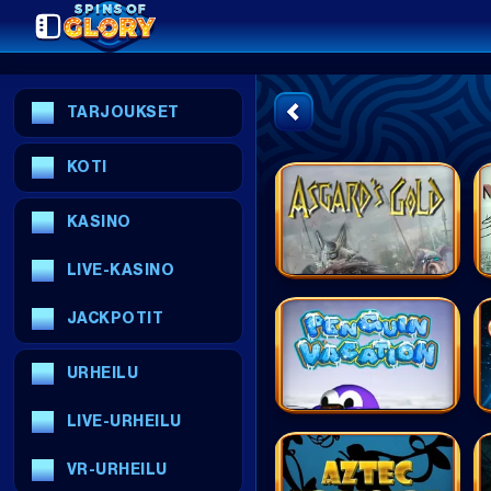
TARJOUKSET
KOTI
Asgards Gold
KASINO
LIVE-KASINO
Penguin Vacation
JACKPOTIT
URHEILU
LIVE-URHEILU
Aztec Treasure
VR-URHEILU