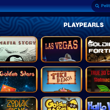
Pelit
PLAYPEARLS
Mafia Story
Las Vegas
Soldiers F
Golden Stars
Tiki Beach
Zodiac Signs
Golden Egg Keno
Hallo Win