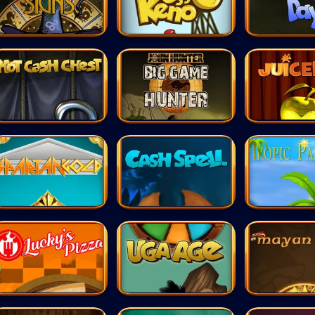
Hot Cash Chest
Big Game Hunter
Juice 
Spartan Gold
Cash Spell
Tropic Pa
Lucky's Pizza
Uga Age
Mayan G