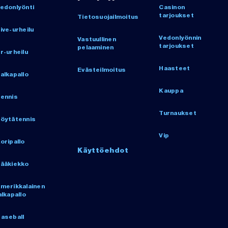
vedonlyönti
casinon
tarjoukset
tietosuojailmoitus
live-urheilu
vedonlyönnin
vastuullinen
tarjoukset
pelaaminen
vr-urheilu
haasteet
evästeilmoitus
jalkapallo
kauppa
tennis
turnaukset
pöytätennis
vip
koripallo
Käyttöehdot
jääkiekko
en
alkapallo
baseball