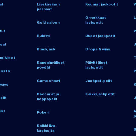
at
livekasinon
kuumat jackpotit
parhaat
t
onnekkaat
gold saloon
jackpotit
itut
ruletti
uudet jackpotit
isat
blackjack
drops & wins
usiiviset
kansainväliset
päivittäiset
pöydät
jackpotit
sosto
game showt
jackpot-pelit
aways
baccarat ja
kaikki jackpotit
pelit
noppapelit
elit
amerikkalain
pokeri
j
kaikki live-
kasinolta