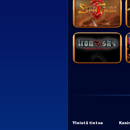
Star Trex
Iron Sky
Yleistä tietoa
Kasi