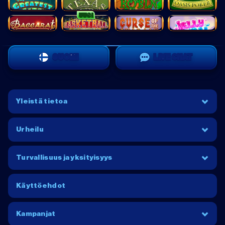
The Greatest Catch
Texas Holdem Poker
Robin Hood
Oasis Poker Classic
UUSI
Baccarat 777
Basketball
Curse of the Pharaoh Bonus Buy
Jelly Boom
SUOMI
LIVE CHAT
Yleistä tietoa
Urheilu
Turvallisuus ja yksityisyys
Käyttöehdot
Kampanjat