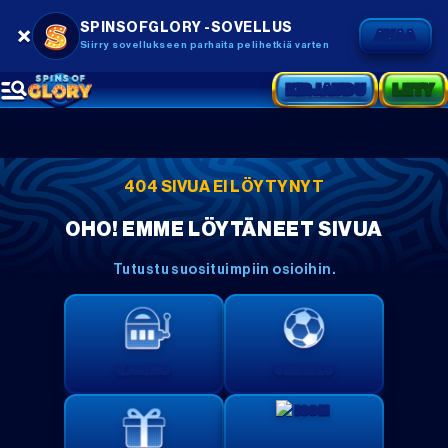
SPINSOFGLORY -SOVELLUS
AVAA
Siirry sovellukseen parhaita pelihetkiä varten
KIRJAUDU
LIITY
404 SIVUA EI LÖYTYNYT
OHO! EMME LÖYTÄNEET SIVUA
Tutustu suosituimpiin osioihin.
KASINO
URHEILU