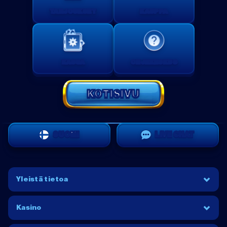
TARJOUKSET
KAUPPA
KASSA
OHJEKESKUS
KOTISIVU
SUOMI
LIVE CHAT
Yleistä tietoa
Kasino