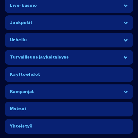
Live-kasino
Jackpotit
Urheilu
Turvallisuus ja yksityisyys
Käyttöehdot
Kampanjat
Maksut
Yhteistyö