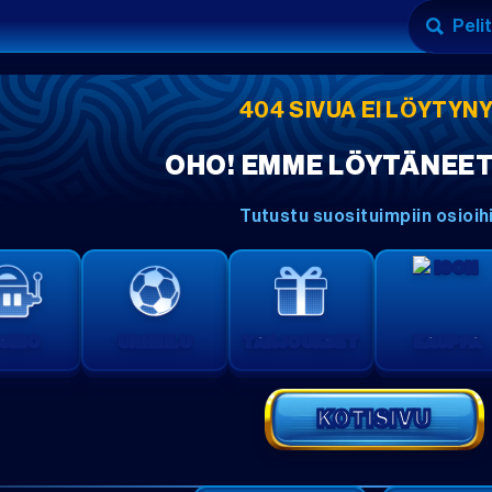
Pelit
404 SIVUA EI LÖYTYN
OHO! EMME LÖYTÄNEET
Tutustu suosituimpiin osioih
SINO
URHEILU
TARJOUKSET
KAUPPA
KOTISIVU