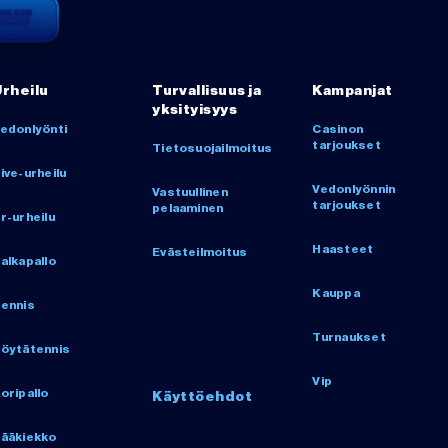
CHAT
Urheilu
Turvallisuus ja
Kampanjat
yksityisyys
vedonlyönti
casinon
tarjoukset
tietosuojailmoitus
live-urheilu
vedonlyönnin
vastuullinen
tarjoukset
pelaaminen
vr-urheilu
haasteet
evästeilmoitus
jalkapallo
kauppa
tennis
turnaukset
pöytätennis
vip
koripallo
Käyttöehdot
jääkiekko