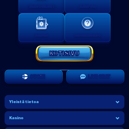
TARJOUKSET
KAUPPA
KASSA
OHJEKESKUS
KOTISIVU
SUOMI
LIVE CHAT
Yleistä tietoa
Kasino