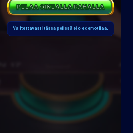
PELAA OIKEALLA RAHALLA
Valitettavasti tässä pelissä ei ole demotilaa.