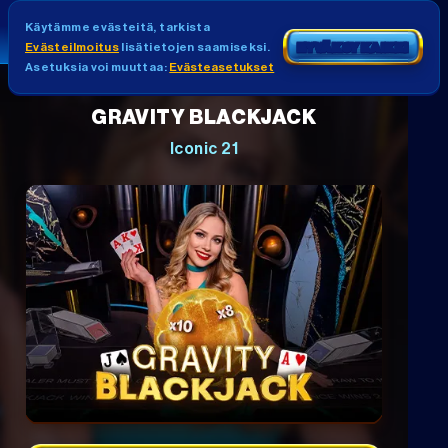
Käytämme evästeitä, tarkista
Evästeilmoitus
lisätietojen saamiseksi.
HYVÄKSY KAIKKI
Asetuksia voi muuttaa:
Evästeasetukset
GRAVITY BLACKJACK
Iconic 21