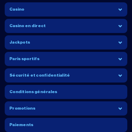
Casino
Casino en direct
Jackpots
Paris sportifs
Sécurité et confidentialité
Conditions générales
Promotions
Paiements