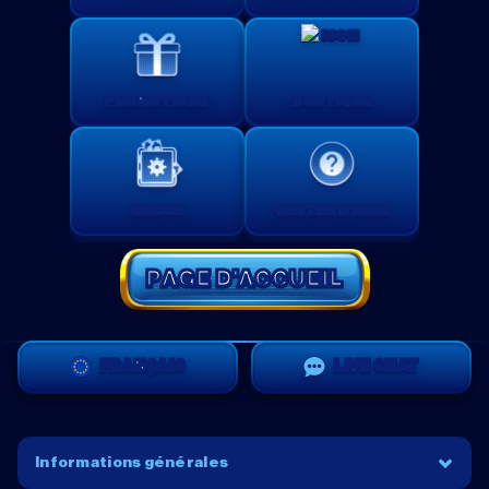
PROMOTIONS
BOUTIQUE
CAISSE
CENTRE D'AIDE
PAGE D'ACCUEIL
FRANÇAIS
LIVE CHAT
Informations générales