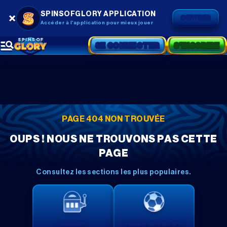
SPINSOFGLORY APPLICATION
OUVRIR
Accéder à l'application pour mieux jouer
SE CONNECTER
S'INSCRIRE
PAGE 404 NON TROUVÉE
OUPS ! NOUS NE TROUVONS PAS CETTE
PAGE
Consultez les sections les plus populaires.
CASINO
PARIS SPORTIFS