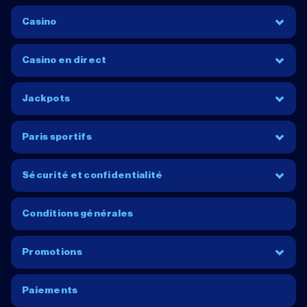
Casino
Casino en direct
Jackpots
Paris sportifs
Sécurité et confidentialité
Conditions générales
Promotions
Paiements