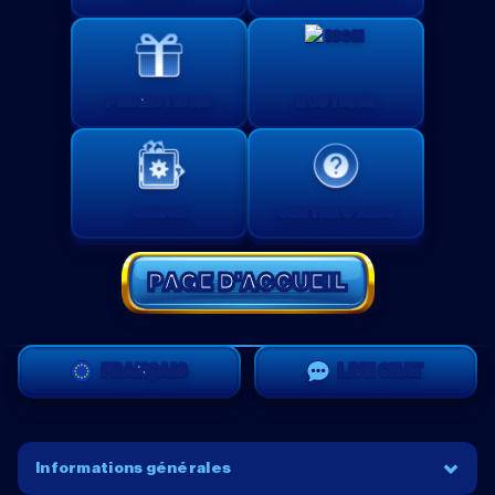
PROMOTIONS
BOUTIQUE
CAISSE
CENTRE D'AIDE
PAGE D'ACCUEIL
FRANÇAIS
LIVE CHAT
Informations générales