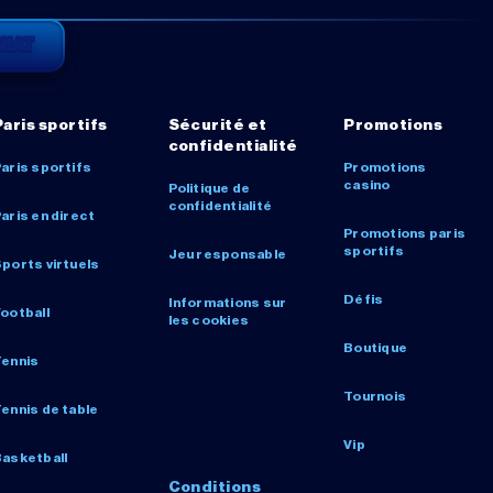
CHAT
Paris sportifs
Sécurité et
Promotions
confidentialité
paris sportifs
promotions
casino
politique de
confidentialité
paris en direct
promotions paris
sportifs
jeu responsable
sports virtuels
défis
informations sur
football
les cookies
boutique
tennis
tournois
tennis de table
vip
basketball
Conditions