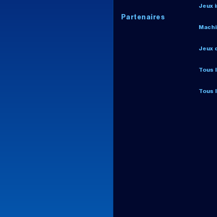
jeux
Partenaires
mach
jeux 
tous
tous 