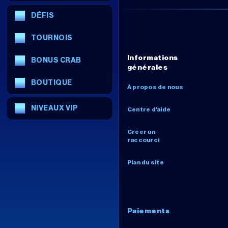
DÉFIS
TOURNOIS
Informations
BONUS CRAB
générales
BOUTIQUE
à propos de nous
NIVEAUX VIP
centre d'aide
créer un
raccourci
plan du site
Paiements