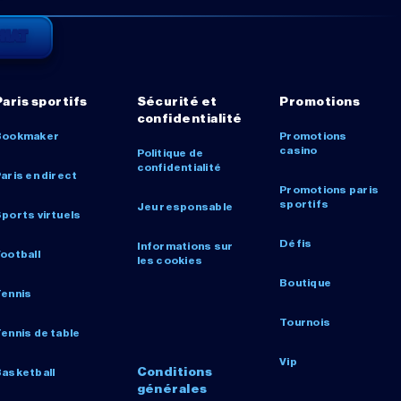
CHAT
Paris sportifs
Sécurité et
Promotions
confidentialité
bookmaker
promotions
casino
politique de
confidentialité
paris en direct
promotions paris
sportifs
jeu responsable
sports virtuels
défis
informations sur
football
les cookies
boutique
tennis
tournois
tennis de table
vip
Conditions
basketball
générales