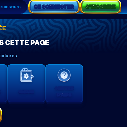
urnisseurs
SE CONNECTER
S'INSCRIRE
ÉE
S CETTE PAGE
pulaires.
CENTRE
E
CAISSE
D'AIDE