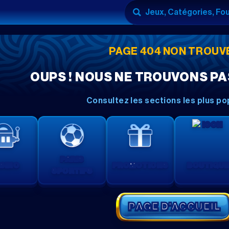
Jeux, Catégories, Fo
PAGE 404 NON TROUV
OUPS ! NOUS NE TROUVONS PA
Consultez les sections les plus po
PARIS
SINO
PROMOTIONS
BOUTIQU
SPORTIFS
PAGE D'ACCUEIL