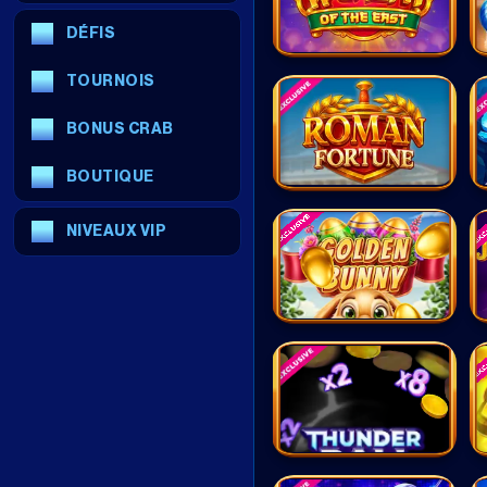
DÉFIS
TOURNOIS
Roman Fortune
BONUS CRAB
BOUTIQUE
Golden Bunny
NIVEAUX VIP
Thunder Ball Max