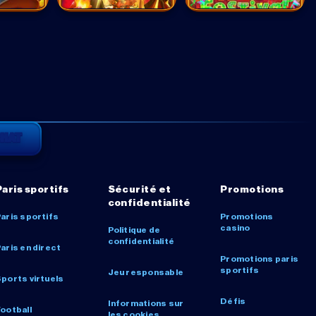
CHAT
Paris sportifs
Sécurité et
Promotions
confidentialité
paris sportifs
promotions
casino
politique de
confidentialité
paris en direct
promotions paris
sportifs
jeu responsable
sports virtuels
défis
informations sur
football
les cookies