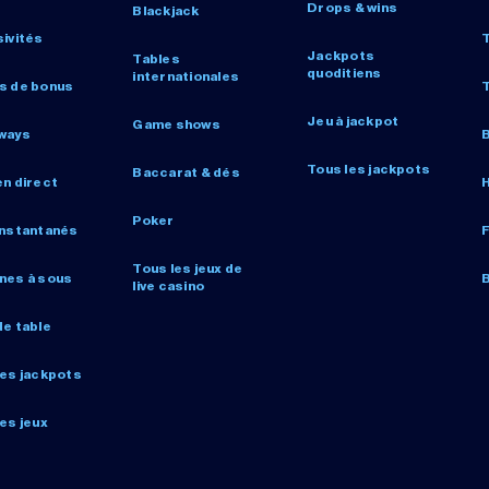
drops & wins
blackjack
sivités
jackpots
tables
quoditiens
internationales
ts de bonus
jeu à jackpot
game shows
aways
tous les jackpots
baccarat & dés
en direct
poker
 instantanés
tous les jeux de
ines à sous
live casino
de table
 les jackpots
les jeux