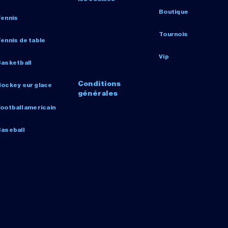
boutique
tennis
tournois
tennis de table
vip
basketball
Conditions
hockey sur glace
générales
football americain
baseball