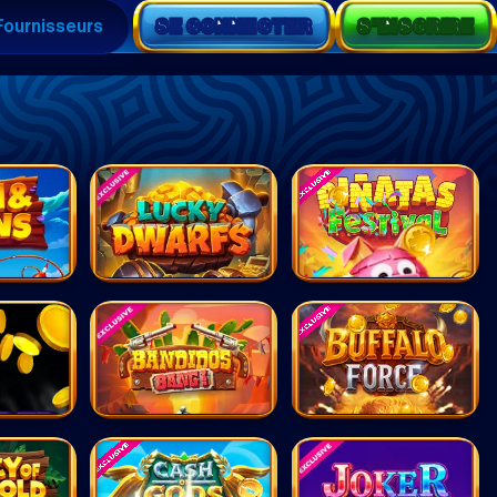
Fournisseurs
SE CONNECTER
S'INSCRIRE
Spins
Lucky Dwarfs
Pinatas Festival
Ball
Bandidos Bang!
Buffalo Force
ost Gold
Cash of Gods
Joker Jam