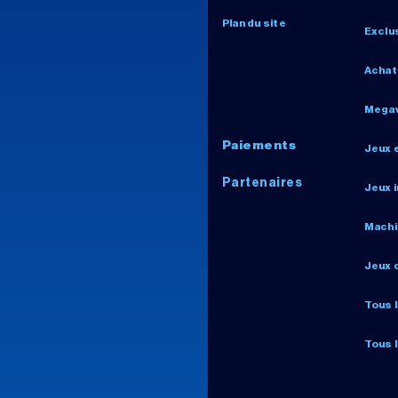
plan du site
exclu
acha
meg
Paiements
jeux 
Partenaires
jeux
mach
jeux 
tous
tous 