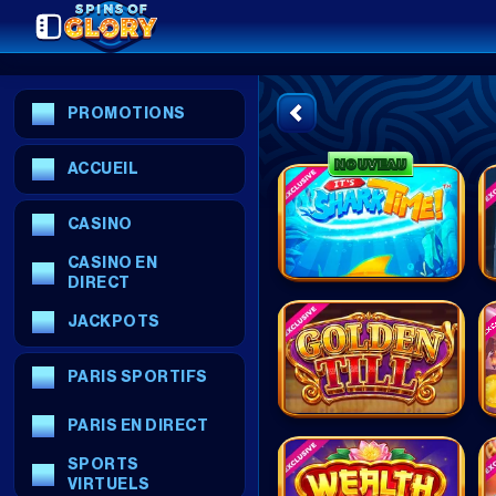
PROMOTIONS
NOUVEAU
ACCUEIL
It's Shark Time
CASINO
CASINO EN
DIRECT
Golden Till
JACKPOTS
PARIS SPORTIFS
PARIS EN DIRECT
Wealth of the East
SPORTS
VIRTUELS