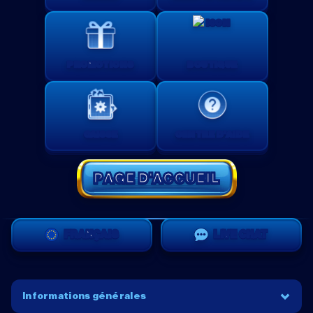
PROMOTIONS
BOUTIQUE
CAISSE
CENTRE D'AIDE
PAGE D'ACCUEIL
FRANÇAIS
LIVE CHAT
Informations générales