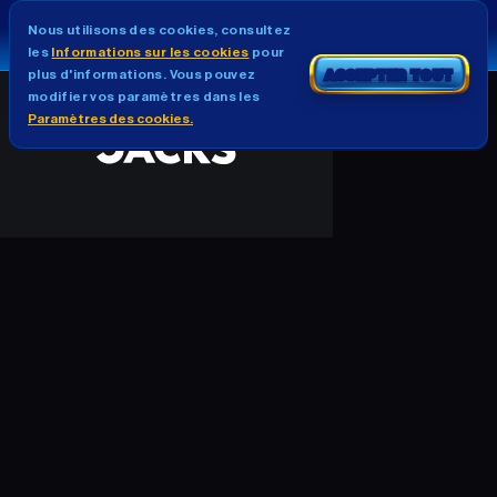
Nous utilisons des cookies, consultez
les
Informations sur les cookies
pour
plus d'informations. Vous pouvez
ACCEPTER TOUT
modifier vos paramètres dans les
Paramètres des cookies.