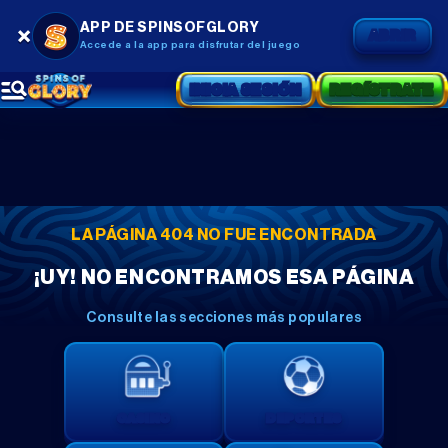
APP DE SPINSOFGLORY
ABRIR
Accede a la app para disfrutar del juego
INICIA SESIÓN
REGÍSTRATE
LA PÁGINA 404 NO FUE ENCONTRADA
¡UY! NO ENCONTRAMOS ESA PÁGINA
Consulte las secciones más populares
CASINO
DEPORTES