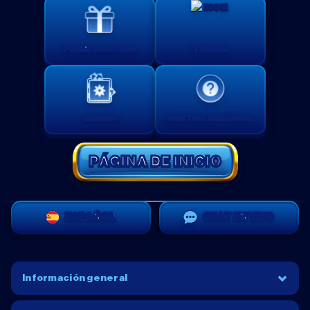
PROMOCIONES
TIENDA
CAJERO
CENTRO DE AYUDA
PÁGINA DE INICIO
ESPAÑOL
CHAT EN VIVO
Información general