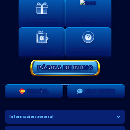
PROMOCIONES
TIENDA
CAJERO
CENTRO DE AYUDA
PÁGINA DE INICIO
ESPAÑOL
CHAT EN VIVO
Información general