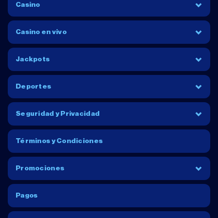
Casino
Casino en vivo
Jackpots
Deportes
Seguridad y Privacidad
Términos y Condiciones
Promociones
Pagos