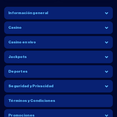
Información general
Casino
Casino en vivo
Jackpots
Deportes
Seguridad y Privacidad
Términos y Condiciones
Promociones