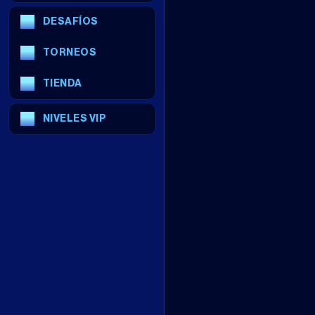
DESAFÍOS
TORNEOS
TIENDA
NIVELES VIP