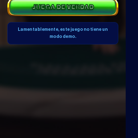
JUEGA DE VERDAD
Lamentablemente, este juego no tiene un
modo demo.