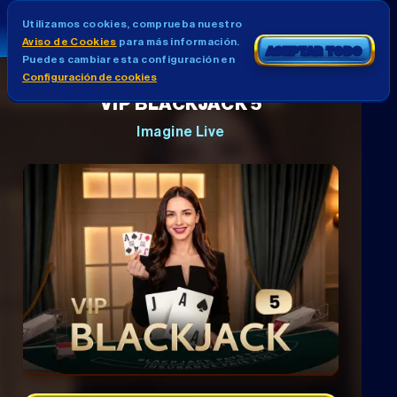
Utilizamos cookies, comprueba nuestro
Aviso de Cookies
para más información.
ACEPTAR TODO
Puedes cambiar esta configuración en
Configuración de cookies
VIP BLACKJACK 5
Imagine Live