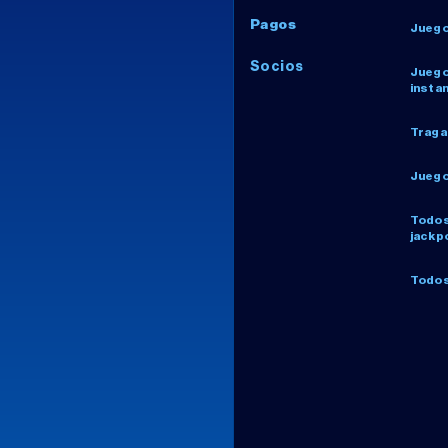
Pagos
juego
Socios
juegos
insta
trag
jueg
todos los
jackp
todo