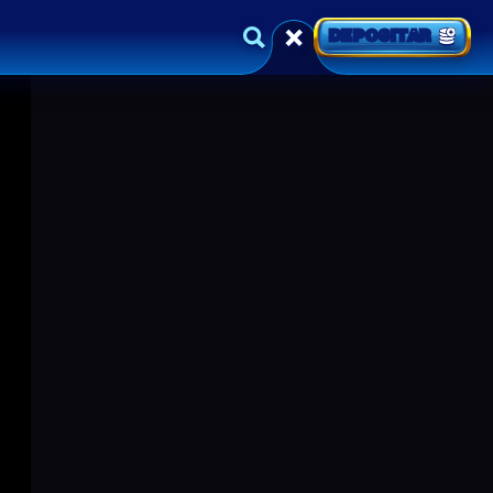
DEPOSITAR