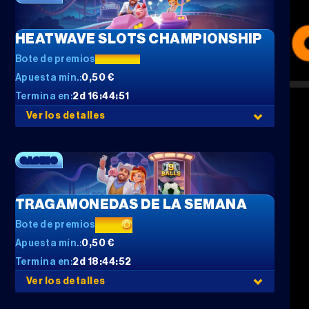
HEATWAVE SLOTS CHAMPIONSHIP
Bote de premios
10.000 €
Apuesta mín.:
0,50 €
Termina en:
2d 16:44:51
Ver los detalles
CASINO
TRAGAMONEDAS DE LA SEMANA
Bote de premios
1100
Apuesta mín.:
0,50 €
Termina en:
2d 18:44:52
Ver los detalles