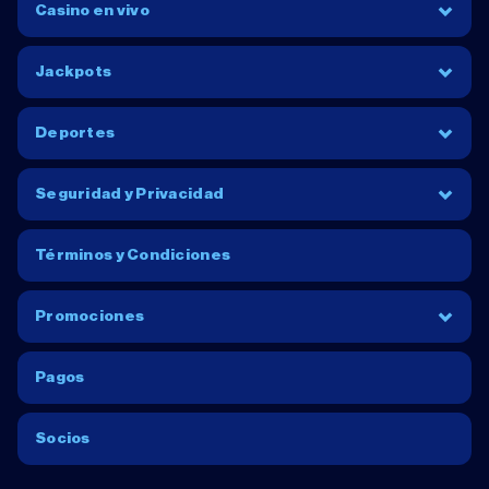
Casino en vivo
Jackpots
Deportes
Seguridad y Privacidad
Términos y Condiciones
Promociones
Pagos
Socios