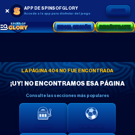
APP DE SPINSOFGLORY
ABRIR
Accede a la app para disfrutar del juego
INICIA SESIÓN
REGÍSTRATE
LA PÁGINA 404 NO FUE ENCONTRADA
¡UY! NO ENCONTRAMOS ESA PÁGINA
Consulte las secciones más populares
CASINO
DEPORTES