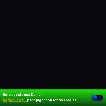
Esto es solo una Demo!
Haga clic aquí
para jugar con fondos reales.