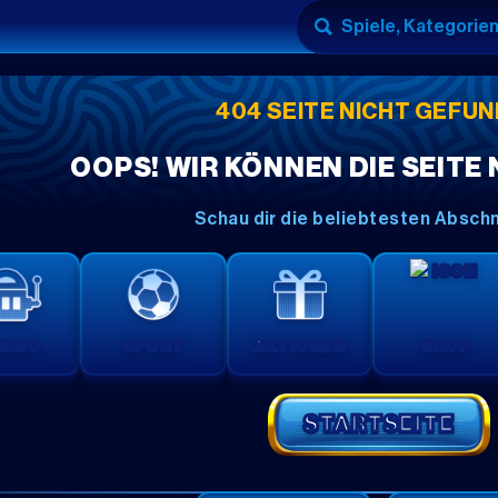
Spiele, Kategorien
404 SEITE NICHT GEFU
OOPS! WIR KÖNNEN DIE SEITE 
Schau dir die beliebtesten Abschn
SINO
SPORT
AKTIONEN
SHOP
STARTSEITE