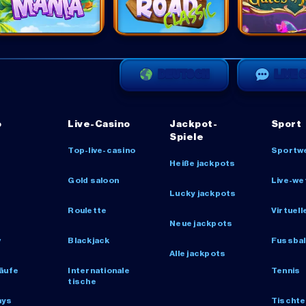
DEUTSCH
LIVE 
o
Live-Casino
Jackpot-
Sport
Spiele
top-live-casino
sportw
heiße jackpots
gold saloon
live-w
lucky jackpots
roulette
virtuel
neue jackpots
v
blackjack
fussbal
alle jackpots
käufe
internationale
tennis
tische
ays
tischt