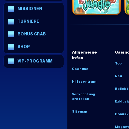
MISSIONEN
TURNIERE
BONUS CRAB
SHOP
Allgemeine
Casin
Infos
VIP-PROGRAMM
top
über uns
neu
hilfezentrum
beliebt
verknüpfung
erstellen
exklusi
sitemap
bonus
megaw