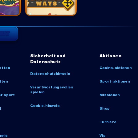
CHAT
Sicherheit und
Aktionen
Datenschutz
etten
casino-aktionen
datenschutzhinweis
etten
sport-aktionen
verantwortungsvolles
spielen
ler sport
missionen
cookie-hinweis
l
shop
turniere
ennis
vip